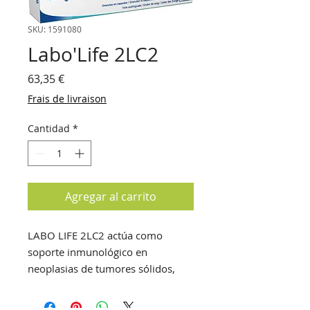
SKU: 1591080
Labo'Life 2LC2
Precio
63,35 €
Frais de livraison
Cantidad
*
Agregar al carrito
LABO LIFE 2LC2 actúa como
soporte inmunológico en
neoplasias de tumores sólidos,
después de más de un año de
remisión completa.