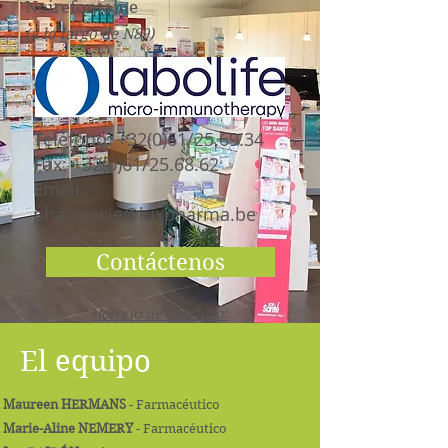
Noirefontaine
(a lo largo de N89)
T
eléfono: +32(0)61/25.69.34
F
ax: +32(0)61/25.68.62
E
mail:
pharmacie@luxpharma.be
Contáctenos
Horario de apertura:
Lunes a viernes de 9 a 12 hs / 14 a 18.30
hs.
El equipo
Sábado de 9 a 12 hs.
Maureen HERMANS
- Farmacéutico
Marie-Aline NEMERY
- Farmacéutico