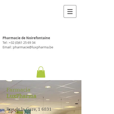
Farmacia Luxfarma
Pharmacie de Noirefontaine
Tel :
+32 (0)61 25 69 34
Email :
pharmacie@luxpharma.be
Farmacia
LuxPharma
Rue de la Gare, 1 6831