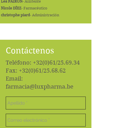
Lea PAIRÓN
- Asistente
Nicole DÍEZ
- Farmacéutico
christophe piard
- Administración
Contáctenos
Teléfono: +32(0)61/25.69.34
Fax: +32(0)61/25.68.62
Email:
farmacia@luxpharma.be