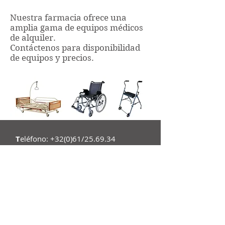
Nuestra farmacia ofrece una
amplia gama de equipos médicos
de alquiler.
Contáctenos para disponibilidad
de equipos y precios.
T
eléfono: +32(0)61/25.69.34
F
ax: +32(0)61/25.68.62
Email
:
pharmacie@luxpharma.be
LuxPharma SA
TVA
466.659.179