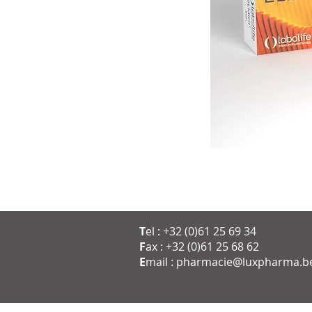
T
el : +32 (0)61 25 69 34
F
ax : +32 (0)61 25 68 62
E
mail :
pharmacie@luxpharma.b