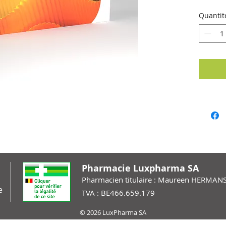
intestin
Quantit
Pharmacie Luxpharma SA
Pharmacien titulaire : Maureen HERMAN
e
TVA : BE466.659.179
© 2026 LuxPharma SA