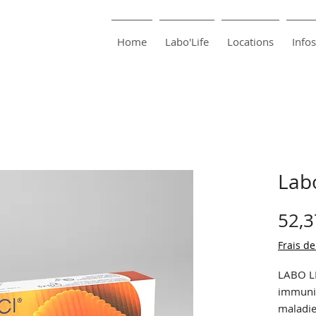
harma SA
Pharmacie Bouillon
Home
Labo'Life
Locations
Infos
Labo
52,3
Frais de
LABO LI
immunit
maladie