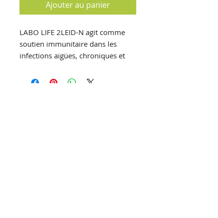
Ajouter au panier
LABO LIFE 2LEID-N agit comme
soutien immunitaire dans les
infections aigües, chroniques et
récidivantes en particulier dans le
cadre de la sphère ORL.
Déconseillé en cas de maladies
auto-immunes
T
el :
+32 (0)61 25 69 34
F
ax :
+32 (0)61 25 68 62
E
mail :
pharmacie@luxpharma.be
Pharmacie Luxpharma SA
Pharmacien titulaire : Maureen
HERMANS