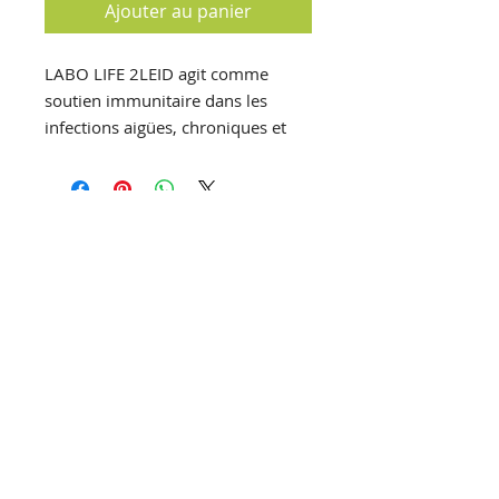
Ajouter au panier
LABO LIFE 2LEID agit comme
soutien immunitaire dans les
infections aigües, chroniques et
récidivantes.
T
el :
+32 (0)61 25 69 34
F
ax :
+32 (0)61 25 68 62
E
mail :
pharmacie@luxpharma.be
Pharmacie Luxpharma SA
Pharmacien titulaire : Maureen
HERMANS