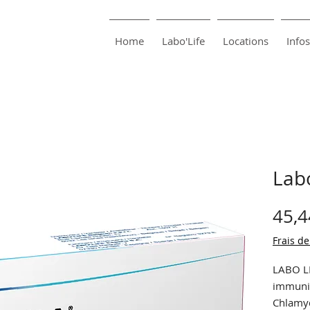
harma SA
Pharmacie Bouillon
Home
Labo'Life
Locations
Infos
Lab
45,4
Frais de
LABO L
immunit
Chlamyd