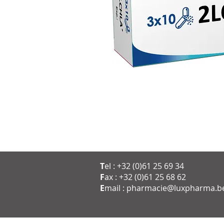
T
el : +32 (0)61 25 69 34
F
ax : +32 (0)61 25 68 62
E
mail :
pharmacie@luxpharma.b