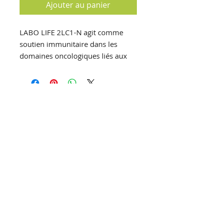
Ajouter au panier
LABO LIFE 2LC1-N agit comme
soutien immunitaire dans les
domaines oncologiques liés aux
tumeurs solides.
T
el :
+32 (0)61 25 69 34
F
ax :
+32 (0)61 25 68 62
E
mail :
pharmacie@luxpharma.be
Pharmacie Luxpharma SA
Pharmacien titulaire : Maureen
HERMANS