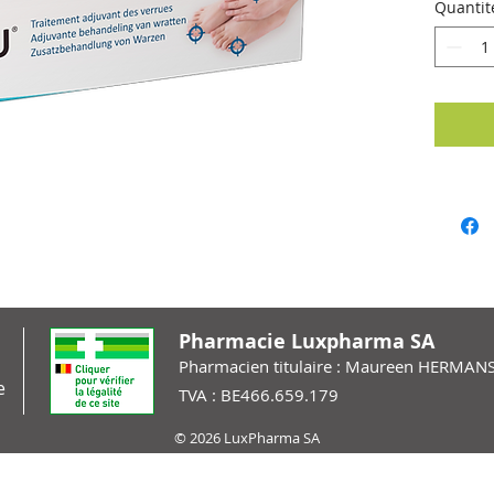
Quantit
Pharmacie Luxpharma SA
Pharmacien titulaire : Maureen HERMAN
e
TVA : BE466.659.179
© 2026 LuxPharma SA