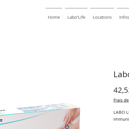
harma SA
Pharmacie Bouillon
Home
Labo'Life
Locations
Infos
Lab
42,5
Frais de
LABO LI
immunit