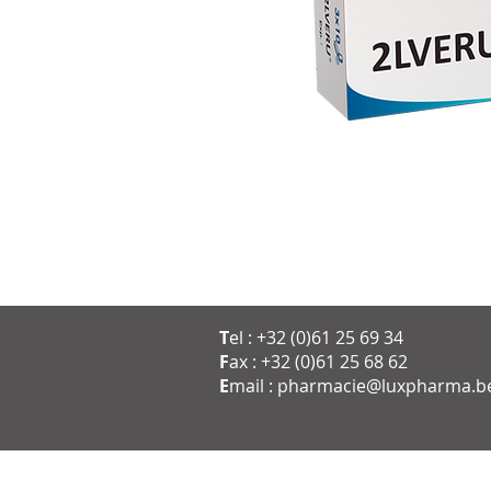
T
el : +32 (0)61 25 69 34
F
ax : +32 (0)61 25 68 62
E
mail :
pharmacie@luxpharma.b